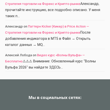
Стратегия торговли на Форекс и Крипто-рынке
Александр,
прочитайте инструкцию, все подробно описано. У меня
таких п…
Александр
on
Паттерн Kicker (Кикер) в Price Action —
Стратегия торговли на Форекс и Крипто-рынке
После
добавления индикатора в МТ5 в Файл → Открыть
каталог данных → MQ…
Алексей Лобода
on
Видео курс «Волны Вульфа» —
Бесплатно
⚠️⚠️⚠️ Внимание: Обновленный курс "Волны
Вульфа 2026" вы найдете ЗДЕСЬ…
Мы в социальных сетях: