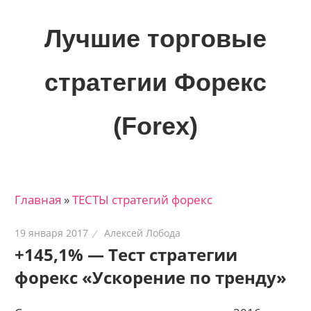
Skip
to
Лучшие торговые
content
стратегии Форекс
(Forex)
Лучшие
материалы
для
Главная
»
ТЕСТЫ стратегий форекс
трейдеров
на
19 января 2017
Алексей Лобода
финансовых
+145,1% — Тест стратегии
рынках:
форекс «Ускорение по тренду»
стратегии,
сигналы,
новости…