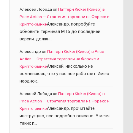
Алексей Лобода
on
Паттерн Kicker (Кикер) в
Price Action — Стратегия торговли на Форекс и
Крипто-рынке
Александр, попробуйте
обновить терминал МТ5 до последней
версии. должн…
Александр
on
Паттерн Kicker (Кикер) в Price
Action — Стратегия торговли на Форекс и
Крипто-рынке
Алексей, нисколько не
сомневаюсь, что у вас всё работает. Имею
неоднок…
Алексей Лобода
on
Паттерн Kicker (Кикер) в
Price Action — Стратегия торговли на Форекс и
Крипто-рынке
Александр, прочитайте
инструкцию, все подробно описано. У меня
таких п…