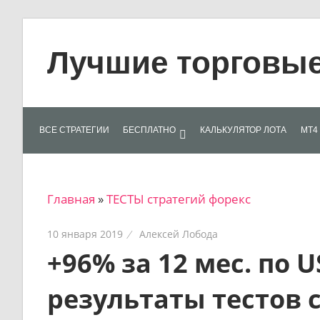
Skip
to
Лучшие торговые 
content
Лучшие
материалы
для
ВСЕ СТРАТЕГИИ
БЕСПЛАТНО
КАЛЬКУЛЯТОР ЛОТА
МТ4 
трейдеров
на
финансовых
Главная
»
ТЕСТЫ стратегий форекс
рынках:
стратегии,
10 января 2019
Алексей Лобода
сигналы,
+96% за 12 мес. по 
новости…
результаты тестов с