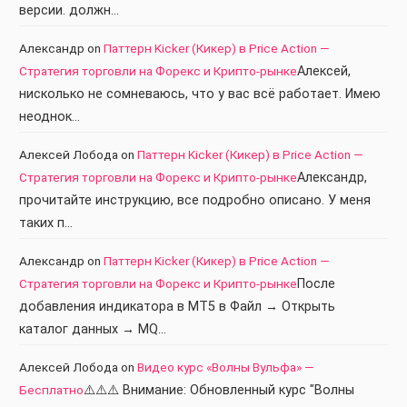
версии. должн…
Александр
on
Паттерн Kicker (Кикер) в Price Action —
Стратегия торговли на Форекс и Крипто-рынке
Алексей,
нисколько не сомневаюсь, что у вас всё работает. Имею
неоднок…
Алексей Лобода
on
Паттерн Kicker (Кикер) в Price Action —
Стратегия торговли на Форекс и Крипто-рынке
Александр,
прочитайте инструкцию, все подробно описано. У меня
таких п…
Александр
on
Паттерн Kicker (Кикер) в Price Action —
Стратегия торговли на Форекс и Крипто-рынке
После
добавления индикатора в МТ5 в Файл → Открыть
каталог данных → MQ…
Алексей Лобода
on
Видео курс «Волны Вульфа» —
Бесплатно
⚠️⚠️⚠️ Внимание: Обновленный курс "Волны