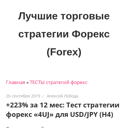
Skip
to
Лучшие торговые
content
стратегии Форекс
(Forex)
Лучшие
материалы
для
Главная
»
ТЕСТЫ стратегий форекс
трейдеров
на
26 сентября 2019
Алексей Лобода
финансовых
+223% за 12 мес: Тест стратегии
рынках:
форекс «4UJ» для USD/JPY (H4)
стратегии,
сигналы,
новости…