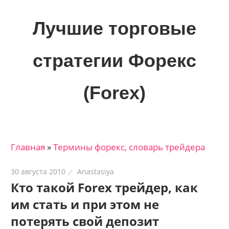
Skip
to
Лучшие торговые
content
стратегии Форекс
(Forex)
Лучшие
материалы
для
Главная
»
Термины форекс, словарь трейдера
трейдеров
на
30 августа 2010
Anastasiya
финансовых
Кто такой Forex трейдер, как
рынках:
им стать и при этом не
стратегии,
сигналы,
потерять свой депозит
новости…