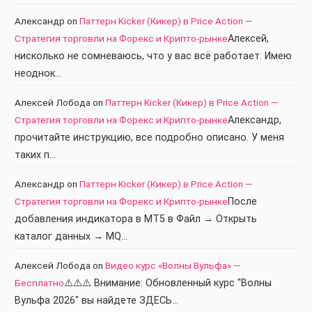
Александр
on
Паттерн Kicker (Кикер) в Price Action —
Стратегия торговли на Форекс и Крипто-рынке
Алексей,
нисколько не сомневаюсь, что у вас всё работает. Имею
неоднок…
Алексей Лобода
on
Паттерн Kicker (Кикер) в Price Action —
Стратегия торговли на Форекс и Крипто-рынке
Александр,
прочитайте инструкцию, все подробно описано. У меня
таких п…
Александр
on
Паттерн Kicker (Кикер) в Price Action —
Стратегия торговли на Форекс и Крипто-рынке
После
добавления индикатора в МТ5 в Файл → Открыть
каталог данных → MQ…
Алексей Лобода
on
Видео курс «Волны Вульфа» —
Бесплатно
⚠️⚠️⚠️ Внимание: Обновленный курс "Волны
Вульфа 2026" вы найдете ЗДЕСЬ…