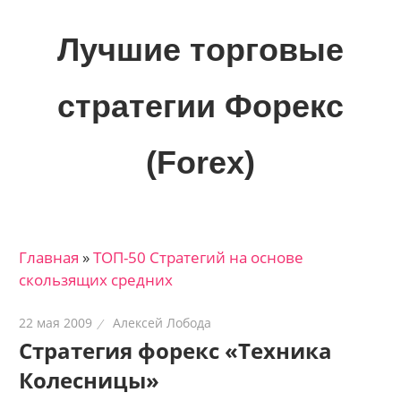
Skip
to
Лучшие торговые
content
стратегии Форекс
(Forex)
Лучшие
материалы
для
Главная
»
ТОП-50 Стратегий на основе
трейдеров
скользящих средних
на
финансовых
22 мая 2009
Алексей Лобода
рынках:
Стратегия форекс «Техника
стратегии,
Колесницы»
сигналы,
новости…