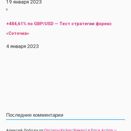
19 января 2023
+484,61% по GBP/USD — Тест стратегии форекс
«Соточка»
4 января 2023
Последние комментарии
Алексей Лобода
on
Паттерн Kicker (Кикер) в Price Action —