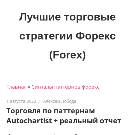
Skip
to
Лучшие торговые
content
стратегии Форекс
(Forex)
Лучшие
материалы
для
Главная
»
Сигналы паттернов форекс
трейдеров
на
1 августа 2023
Алексей Лобода
финансовых
Торговля по паттернам
рынках:
Autochartist + реальный отчет
стратегии,
сигналы,
новости…