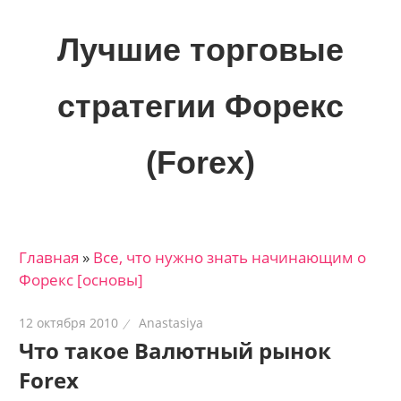
Skip
to
Лучшие торговые
content
стратегии Форекс
(Forex)
Лучшие
материалы
для
Главная
»
Все, что нужно знать начинающим о
трейдеров
Форекс [основы]
на
финансовых
12 октября 2010
Anastasiya
рынках:
Что такое Валютный рынок
стратегии,
Forex
сигналы,
новости…