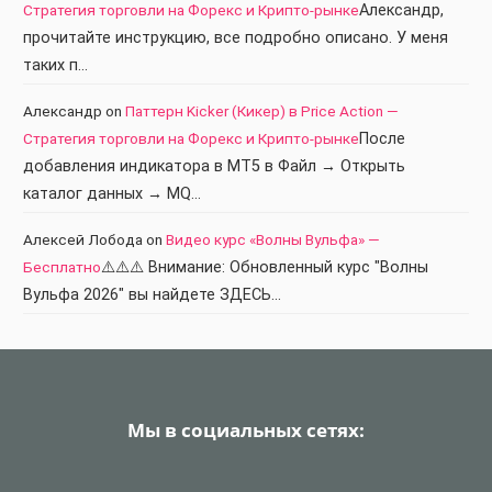
Стратегия торговли на Форекс и Крипто-рынке
Александр,
прочитайте инструкцию, все подробно описано. У меня
таких п…
Александр
on
Паттерн Kicker (Кикер) в Price Action —
Стратегия торговли на Форекс и Крипто-рынке
После
добавления индикатора в МТ5 в Файл → Открыть
каталог данных → MQ…
Алексей Лобода
on
Видео курс «Волны Вульфа» —
Бесплатно
⚠️⚠️⚠️ Внимание: Обновленный курс "Волны
Вульфа 2026" вы найдете ЗДЕСЬ…
Мы в социальных сетях: