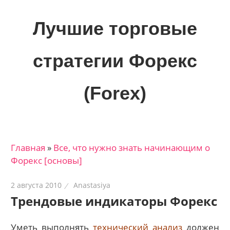
Skip
to
Лучшие торговые
content
стратегии Форекс
(Forex)
Лучшие
материалы
для
Главная
»
Все, что нужно знать начинающим о
трейдеров
Форекс [основы]
на
финансовых
2 августа 2010
Anastasiya
рынках:
Трендовые индикаторы Форекс
стратегии,
сигналы,
Уметь выполнять
технический анализ
должен
новости…