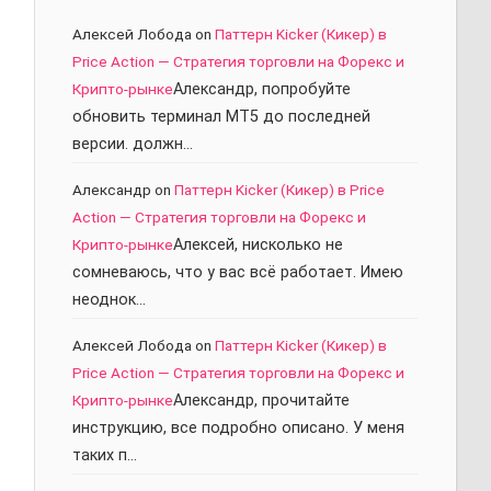
Алексей Лобода
on
Паттерн Kicker (Кикер) в
Price Action — Стратегия торговли на Форекс и
Крипто-рынке
Александр, попробуйте
обновить терминал МТ5 до последней
версии. должн…
Александр
on
Паттерн Kicker (Кикер) в Price
Action — Стратегия торговли на Форекс и
Крипто-рынке
Алексей, нисколько не
сомневаюсь, что у вас всё работает. Имею
неоднок…
Алексей Лобода
on
Паттерн Kicker (Кикер) в
Price Action — Стратегия торговли на Форекс и
Крипто-рынке
Александр, прочитайте
инструкцию, все подробно описано. У меня
таких п…