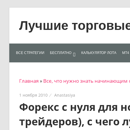
Skip
to
Лучшие торговые 
content
Лучшие
материалы
для
ВСЕ СТРАТЕГИИ
БЕСПЛАТНО
КАЛЬКУЛЯТОР ЛОТА
МТ4 
трейдеров
на
финансовых
Главная
»
Все, что нужно знать начинающим 
рынках:
стратегии,
1 ноября 2010
Anastasiya
сигналы,
Форекс с нуля для
новости…
трейдеров), с чего