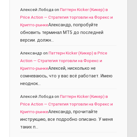
Алексей Лобода
on
Паттерн Kicker (Кикер) в
Price Action — Стратегия торговли на Форекс и
Крипто-рынке
Александр, попробуйте
обновить терминал МТ5 до последней
версии. должн…
Александр
on
Паттерн Kicker (Кикер) в Price
Action — Стратегия торговли на Форекс и
Крипто-рынке
Алексей, нисколько не
сомневаюсь, что у вас всё работает. Имею
неоднок…
Алексей Лобода
on
Паттерн Kicker (Кикер) в
Price Action — Стратегия торговли на Форекс и
Крипто-рынке
Александр, прочитайте
инструкцию, все подробно описано. У меня
таких п…