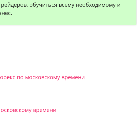
трейдеров, обучиться всему необходимому и
нес.
форекс по московскому времени
 московскому времени