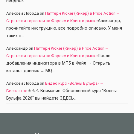
неоднок…
Алексей Лобода
on
Паттерн Kicker (Кикер) в Price Action —
Стратегия торговли на Форекс и Крипто-рынке
Александр,
прочитайте инструкцию, все подробно описано. У меня
таких п…
Александр
on
Паттерн Kicker (Кикер) в Price Action —
Стратегия торговли на Форекс и Крипто-рынке
После
добавления индикатора в МТ5 в Файл → Открыть
каталог данных → MQ…
Алексей Лобода
on
Видео курс «Волны Вульфа» —
Бесплатно
⚠️⚠️⚠️ Внимание: Обновленный курс "Волны
Вульфа 2026" вы найдете ЗДЕСЬ…