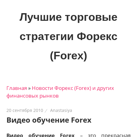
Skip
to
Лучшие торговые
content
стратегии Форекс
(Forex)
Лучшие
материалы
для
Главная
»
Новости Форекс (Forex) и других
трейдеров
финансовых рынков
на
финансовых
20 сентября 2010
Anastasiya
рынках:
Видео обучение Forex
стратегии,
сигналы,
Видео обучение Forex
– это прекрасная
новости…