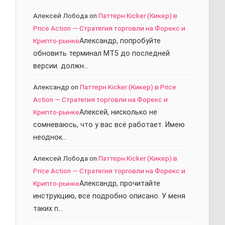
Алексей Лобода
on
Паттерн Kicker (Кикер) в
Price Action — Стратегия торговли на Форекс и
Крипто-рынке
Александр, попробуйте
обновить терминал МТ5 до последней
версии. должн…
Александр
on
Паттерн Kicker (Кикер) в Price
Action — Стратегия торговли на Форекс и
Крипто-рынке
Алексей, нисколько не
сомневаюсь, что у вас всё работает. Имею
неоднок…
Алексей Лобода
on
Паттерн Kicker (Кикер) в
Price Action — Стратегия торговли на Форекс и
Крипто-рынке
Александр, прочитайте
инструкцию, все подробно описано. У меня
таких п…