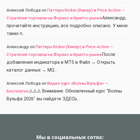
Алексей Лобода
on
Паттерн Kicker (Кикер) в Price Action —
Стратегия торговли на Форекс и Крипто-рынке
Александр,
прочитайте инструкцию, все подробно описано. У меня
таких п…
Александр
on
Паттерн Kicker (Кикер) в Price Action —
Стратегия торговли на Форекс и Крипто-рынке
После
добавления индикатора в МТ5 в Файл → Открыть
каталог данных → MQ…
Алексей Лобода
on
Видео курс «Волны Вульфа» —
Бесплатно
⚠️⚠️⚠️ Внимание: Обновленный курс "Волны
Вульфа 2026" вы найдете ЗДЕСЬ…
Мы в социальных сетях: