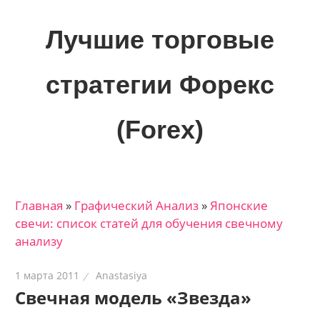
Skip
to
Лучшие торговые
content
стратегии Форекс
(Forex)
Лучшие
материалы
для
Главная
»
Графический Анализ
»
Японские
трейдеров
свечи: список статей для обучения свечному
на
анализу
финансовых
рынках:
1 марта 2011
Anastasiya
стратегии,
Свечная модель «Звезда»
сигналы,
новости…