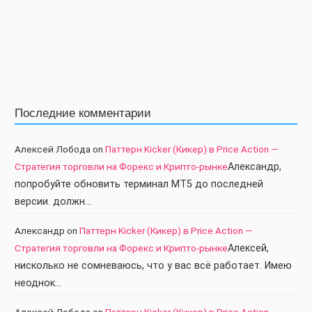
Последние комментарии
Алексей Лобода
on
Паттерн Kicker (Кикер) в Price Action —
Стратегия торговли на Форекс и Крипто-рынке
Александр,
попробуйте обновить терминал МТ5 до последней
версии. должн…
Александр
on
Паттерн Kicker (Кикер) в Price Action —
Стратегия торговли на Форекс и Крипто-рынке
Алексей,
нисколько не сомневаюсь, что у вас всё работает. Имею
неоднок…
Алексей Лобода
on
Паттерн Kicker (Кикер) в Price Action —