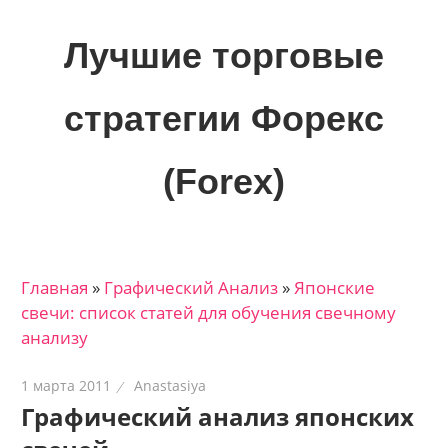
Skip
to
Лучшие торговые
content
стратегии Форекс
(Forex)
Лучшие
материалы
для
Главная
»
Графический Анализ
»
Японские
трейдеров
свечи: список статей для обучения свечному
на
анализу
финансовых
рынках:
1 марта 2011
Anastasiya
стратегии,
Графический анализ японских
сигналы,
новости…