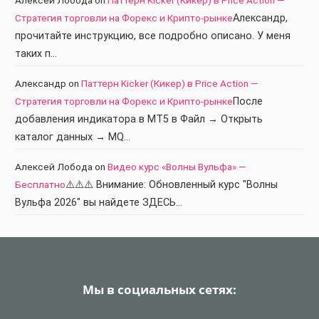
Стратегия торговли на Форекс и Крипто-рынке
Александр,
прочитайте инструкцию, все подробно описано. У меня
таких п…
Александр
on
Паттерн Kicker (Кикер) в Price Action —
Стратегия торговли на Форекс и Крипто-рынке
После
добавления индикатора в МТ5 в Файл → Открыть
каталог данных → MQ…
Алексей Лобода
on
Видео курс «Волны Вульфа» —
Бесплатно
⚠️⚠️⚠️ Внимание: Обновленный курс "Волны
Вульфа 2026" вы найдете ЗДЕСЬ…
Мы в социальных сетях: