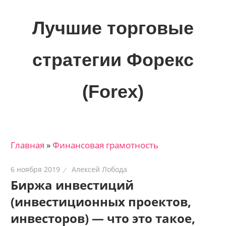
Skip
to
Лучшие торговые
content
стратегии Форекс
(Forex)
Лучшие
материалы
для
Главная
»
Финансовая грамотность
трейдеров
на
6 ноября 2019
Алексей Лобода
финансовых
Биржа инвестиций
рынках:
(инвестиционных проектов,
стратегии,
сигналы,
инвесторов) — что это такое,
новости…