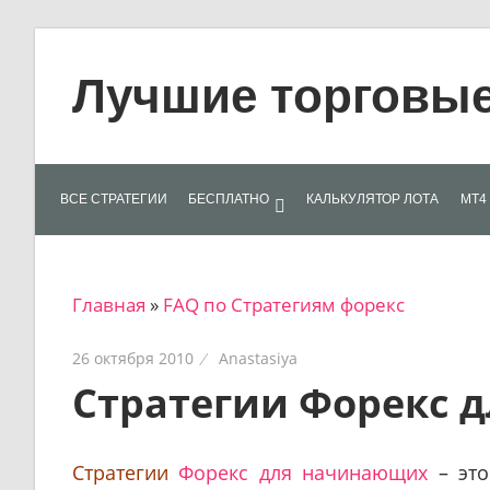
Skip
to
Лучшие торговые 
content
Лучшие
материалы
для
ВСЕ СТРАТЕГИИ
БЕСПЛАТНО
КАЛЬКУЛЯТОР ЛОТА
МТ4 
трейдеров
на
финансовых
Главная
»
FAQ по Стратегиям форекс
рынках:
стратегии,
26 октября 2010
Anastasiya
сигналы,
Стратегии Форекс 
новости…
Стратегии
Форекс для начинающих
– это