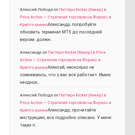
Алексей Лобода
on
Паттерн Kicker (Кикер) в
Price Action — Стратегия торговли на Форекс и
Крипто-рынке
Александр, попробуйте
обновить терминал МТ5 до последней
версии. должн…
Александр
on
Паттерн Kicker (Кикер) в Price
Action — Стратегия торговли на Форекс и
Крипто-рынке
Алексей, нисколько не
сомневаюсь, что у вас всё работает. Имею
неоднок…
Алексей Лобода
on
Паттерн Kicker (Кикер) в
Price Action — Стратегия торговли на Форекс и
Крипто-рынке
Александр, прочитайте
инструкцию, все подробно описано. У меня
таких п…