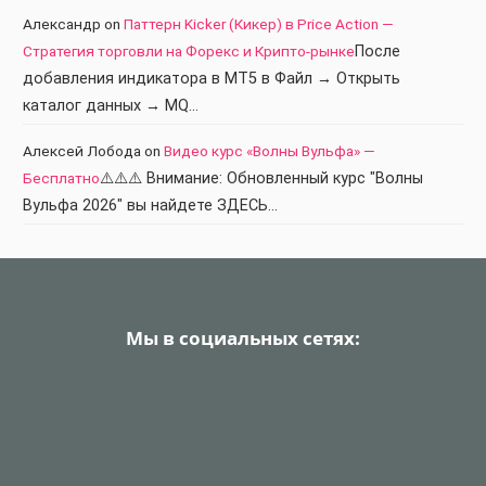
Александр
on
Паттерн Kicker (Кикер) в Price Action —
Стратегия торговли на Форекс и Крипто-рынке
После
добавления индикатора в МТ5 в Файл → Открыть
каталог данных → MQ…
Алексей Лобода
on
Видео курс «Волны Вульфа» —
Бесплатно
⚠️⚠️⚠️ Внимание: Обновленный курс "Волны
Вульфа 2026" вы найдете ЗДЕСЬ…
Мы в социальных сетях: