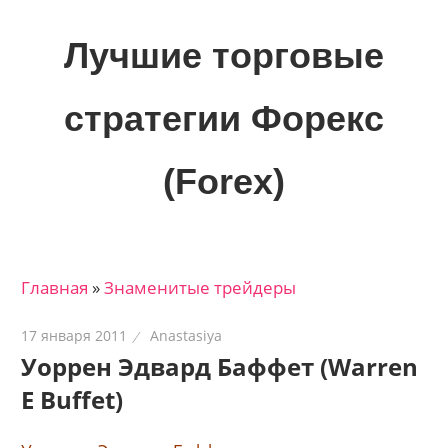
Skip
to
Лучшие торговые
content
стратегии Форекс
(Forex)
Лучшие
материалы
для
Главная
»
Знаменитые трейдеры
трейдеров
на
17 января 2011
Anastasiya
финансовых
Уоррен Эдвард Баффет (Warren
рынках:
E Buffet)
стратегии,
сигналы,
новости…