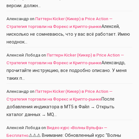
версии. должн…
Александр
on
Паттерн Kicker (Кикер) в Price Action —
Стратегия торговли на Форекс и Крипто-рынке
Алексей,
нисколько не сомневаюсь, что у вас всё работает. Имею
неоднок…
Алексей Лобода
on
Паттерн Kicker (Кикер) в Price Action —
Стратегия торговли на Форекс и Крипто-рынке
Александр,
прочитайте инструкцию, все подробно описано. У меня
таких п…
Александр
on
Паттерн Kicker (Кикер) в Price Action —
Стратегия торговли на Форекс и Крипто-рынке
После
добавления индикатора в МТ5 в Файл → Открыть
каталог данных → MQ…
Алексей Лобода
on
Видео курс «Волны Вульфа» —
Бесплатно
⚠️⚠️⚠️ Внимание: Обновленный курс "Волны