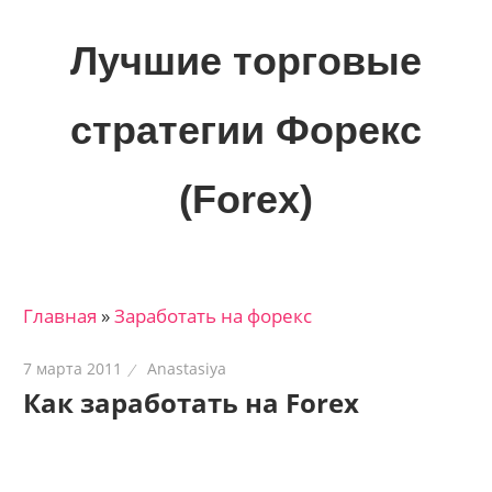
Skip
to
Лучшие торговые
content
стратегии Форекс
(Forex)
Лучшие
материалы
для
Главная
»
Заработать на форекс
трейдеров
на
7 марта 2011
Anastasiya
финансовых
Как заработать на Forex
рынках:
стратегии,
сигналы,
новости…