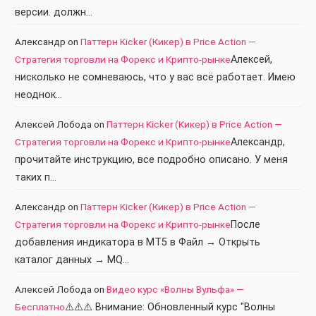
версии. должн…
Александр
on
Паттерн Kicker (Кикер) в Price Action —
Стратегия торговли на Форекс и Крипто-рынке
Алексей,
нисколько не сомневаюсь, что у вас всё работает. Имею
неоднок…
Алексей Лобода
on
Паттерн Kicker (Кикер) в Price Action —
Стратегия торговли на Форекс и Крипто-рынке
Александр,
прочитайте инструкцию, все подробно описано. У меня
таких п…
Александр
on
Паттерн Kicker (Кикер) в Price Action —
Стратегия торговли на Форекс и Крипто-рынке
После
добавления индикатора в МТ5 в Файл → Открыть
каталог данных → MQ…
Алексей Лобода
on
Видео курс «Волны Вульфа» —
Бесплатно
⚠️⚠️⚠️ Внимание: Обновленный курс "Волны