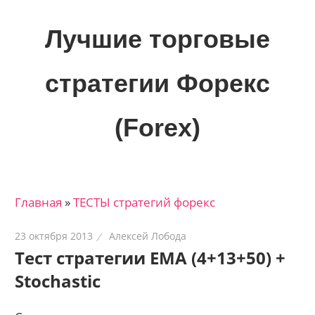
Skip
to
Лучшие торговые
content
стратегии Форекс
(Forex)
Лучшие
материалы
для
Главная
»
ТЕСТЫ стратегий форекс
трейдеров
на
23 октября 2013
Алексей Лобода
финансовых
Тест стратегии EMA (4+13+50) +
рынках:
Stochastic
стратегии,
сигналы,
новости…