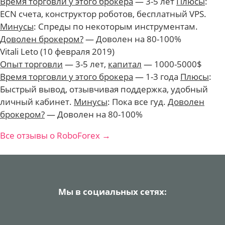
Время торговли у этого брокера
— 3-5 лет
Плюсы
:
ECN счета, конструктор роботов, бесплатный VPS.
Минусы
: Спреды по некоторым инструментам.
Доволен брокером?
— Доволен на 80-100%
Vitali Leto
(10 февраля 2019)
Опыт торговли
— 3-5 лет
,
капитал
— 1000-5000$
Время торговли у этого брокера
— 1-3 года
Плюсы
:
Быстрый вывод, отзывчивая поддержка, удобный
личный кабинет.
Минусы
: Пока все гуд.
Доволен
брокером?
— Доволен на 80-100%
Все отзывы о RoboForex →
Мы в социальных сетях: