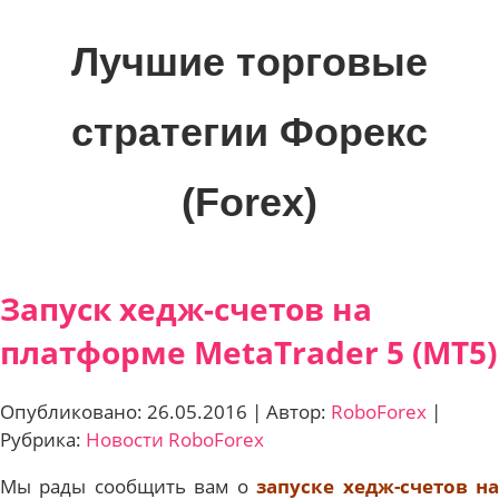
Skip
to
Лучшие торговые
content
стратегии Форекс
(Forex)
Лучшие
материалы
Запуск хедж-счетов на
для
трейдеров
платформе MetaTrader 5 (MT5)
на
финансовых
Опубликовано: 26.05.2016 | Автор:
RoboForex
|
рынках:
Рубрика:
Новости RoboForex
стратегии,
сигналы,
Мы рады сообщить вам о
запуске хедж-счетов н
новости…