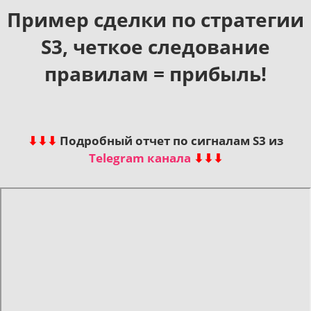
Пример сделки по стратегии
S3, четкое следование
правилам = прибыль!
⬇︎⬇︎⬇︎
Подробный отчет по сигналам S3 из
Telegram канала
⬇︎⬇︎⬇︎