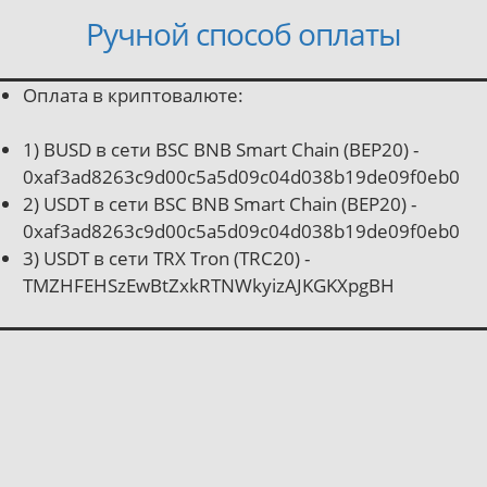
Ручной способ оплаты
Оплата в криптовалюте:
1) BUSD в сети BSC BNB Smart Chain (BEP20) -
0xaf3ad8263c9d00c5a5d09c04d038b19de09f0eb0
2) USDT в сети BSC BNB Smart Chain (BEP20) -
0xaf3ad8263c9d00c5a5d09c04d038b19de09f0eb0
3) USDT в сети TRX Tron (TRC20) -
TMZHFEHSzEwBtZxkRTNWkyizAJKGKXpgBH